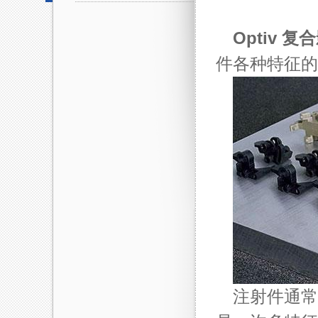
Optiv 
件各种特征的
注射件通常