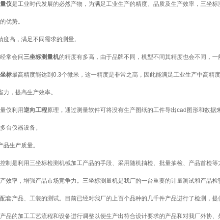
量仪
是工业时代发展的必然产物，为满足工业生产的精度、品质及生产效率，三坐标
的优势。
精度高，满足不同需求的测量。
经常会问
三坐标测量机
的精度有多高，由于品牌不同，机型不同其精度也会不同，一
坐标
最高精度能达到0.3个微米，这一精度是非常之高，因此能满足工业生产中高精
省力，提高生产效率。
量仪利用
逆向工程
原理，通过测量软件可将没有生产图纸的工件导出cad图形和数据
多台仪器设备。
产品生产质量。
控制是利用三坐标检测机械加工产品的手段、采用随机抽检、批量抽检、产品首检等
产效率，增强产品市场竞争力。三坐标测量机是我厂的一台重要的计量测试和产品检
配套产品、工装的测试。目前已经对我厂的上百个品种的几千件产品进行了检测，提
产品的加工工艺流程和设备进行调整以便生产出符合设计要求的产品和对我厂外协、