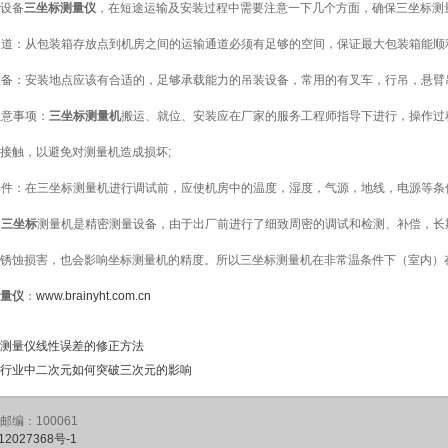
设备
三坐标测量仪
，在短途运输及安装过程中需要注意一下几个方面，确保三坐标测
输通道：从包装箱存放点到机房之间的运输通道必须有足够的空间，保证最大包装箱能
装设备：安装地点应该有合适的，足够承载能力的吊装设备，常用的有叉车，行吊，悬
位注意事项：
三坐标测量机
搬运、就位、安装应在厂家的服务工程师指导下进行，操作过
接触，以避免对测量机造成损坏;
试条件：在三坐标测量机进行调试前，应使机房中的温度，湿度，气源，地线，电源等条
：
三坐标
测量机是精密测量设备，由于出厂前进行了细致周密的调试和检测、补偿，长
锈蚀损害，也会影响坐标测量机的精度。所以三坐标测量机在非常温条件下（室内）
量仪
：
www.brainyht.com.cn
测量仪线性误差的修正方法
行业中二次元如何突破三次元的影响
编：100061
12027368号-1