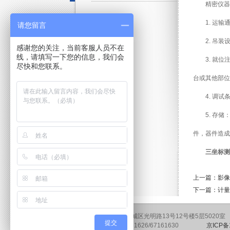
精密仪器
1. 运
请您留言
2. 吊
感谢您的关注，当前客服人员不在
线，请填写一下您的信息，我们会
3. 就
尽快和您联系。
台或其他部位
4. 调
5. 存储
件，器件造成
三坐标测
上一篇：影像
下一篇：计量
地址：北京市东城区光明路13号12号楼5层5020室 邮
提交
电话：010-67161626/67161630
京ICP备