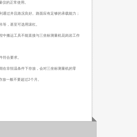
量仪的正常使用。
顺利通过并且路况良好。路面应有足够的承载能力；
臂吊等，甚至可选用滚杠。
程中搬运工具不能直接与三坐标测量机花岗岩工作
件符合要求。
期在非恒温条件下存放，会对三坐标测量机的零
存放一般不要超过2个月。