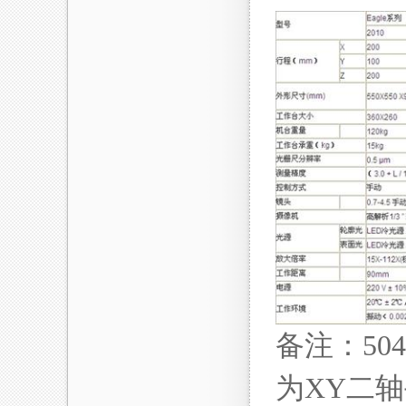
备注：50
为XY二轴