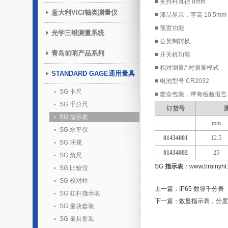
■ 夹持杆直径 8mm
意大利VICI轴类测量仪
■ 液晶显示，字高 10.5mm
■ 预置功能
光学三维测量系统
■ 公英制转换
青岛前哨产品系列
■ 开关机功能
■ 相对测量/*对测量模式
STANDARD GAGE通用量具
■ 电池型号 CR2032
SG 卡尺
■ 塑盒包装，带有检验报告
SG 千分尺
订货号
SG 指示表
mm
SG 水平仪
01434001
12.5
SG 环规
01434002
25
SG 角尺
SG
指示表
：
www.brainyht
SG 比较仪
SG 校对柱
上一篇：IP65 数显千分表
SG 杠杆指示表
下一篇：数显指示表，分度值
SG 量块套装
SG 量具套装