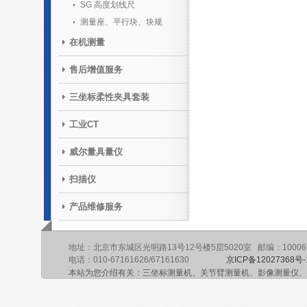
SG 高度划线尺
测量座、平行块、块规
在机测量
售后增值服务
三坐标柔性夹具套装
工业CT
威尔量具量仪
扫描仪
产品维修服务
地址：北京市东城区光明路13号12号楼5层5020室 邮编：10006
电话：010-67161626/67161630
京ICP备12027368号-
本站为您介绍有关：三坐标测量机、关节臂测量机、影像测量仪、