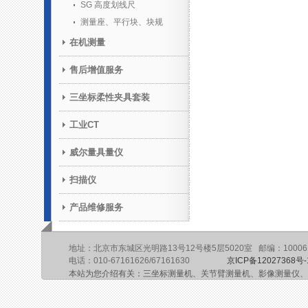
SG 高度划线尺
测量座、平行块、块规
在机测量
售后增值服务
三坐标柔性夹具套装
工业CT
威尔量具量仪
扫描仪
产品维修服务
地址：北京市东城区光明路13号12号楼5层5020室 邮编：10006
电话：010-67161626/67161630
京ICP备12027368号-
本站为您介绍有关：三坐标测量机、关节臂测量机、影像测量仪、