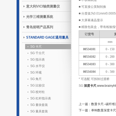
■ 不锈钢制造
意大利VICI轴类测量仪
■ 可直接公英制转换
■ 分度值为0.01mm/0.0005
光学三维测量系统
■ 大屏幕液晶显示
青岛前哨产品系列
■ 精致包装盒，带有检验报
订货号
STANDARD GAGE通用量具
mm
SG 卡尺
00534101
0 - 150
SG 千分尺
00534102
0 - 200
SG 指示表
00534103
0 - 300
SG 水平仪
00534104
0 - 500
SG 环规
SG 角尺
* 可选配 可拆卸过渡桥
SG 比较仪
SG
深度卡尺
:
www.brainyht
SG 校对柱
SG 杠杆指示表
上一篇：数显卡尺--碳纤维
SG 量块套装
下一篇：单钩数显深度卡尺
SG 量具套装