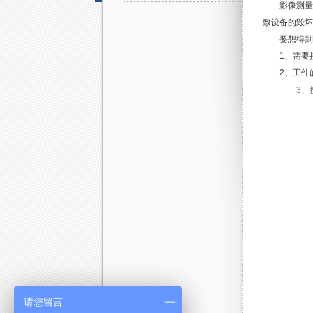
影像测量仪
致设备的毁坏
要想得到精
1、需要挑
2、工件的
3、按
请您留言