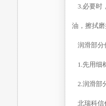
3.必要
油，擦拭
润滑部
1.先用
2.润滑
北瑞科信