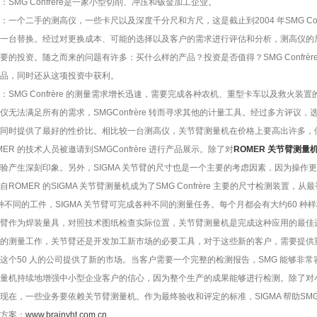
：SMG Confrère是一家小型切削、冲压和钣金加工企业。
：一个二手的测高仪，一些卡尺以及深度千分尺和方尺，这是截止到2004 年SMG Co
一台替换。经过对更换成本、可能的选择以及客户的需求进行评估和分析，测高仪的
要的投资。随之而来的问题有许多：买什么样的产品？投资是否值得？SMG Confr
品，同时还从这项投资中获利。
：SMG Confrère 的测量需求增长迅速，需要完成各种农机、重型卡车以及救火装
仪无法满足所有的需求，SMGConfrère 转而寻求其他的计量工具。经过多方评
同时提供了最好的性价比。相比较一台测高仪，关节臂测量机在价格上要高出许多，
MER 的技术人员被邀请到SMGConfrère 进行产品展示。除了对
ROMER 关节臂测量
验产生深刻印象。另外，SIGMA 关节臂的尺寸也是一个主要的考虑因素，因为操作
自ROMER 的SIGMA 关节臂测量机成为了SMG Confrère 主要的尺寸检测装
各种不同的工件，SIGMA 关节臂可完成各种不同的测量任务。每个月都会有大约60 种样
臂作为焊装量具，对照技术图纸检查实际位置，关节臂测量机是完成这种应用的最佳
的测量工作，关节臂还是开发加工新市场的必要工具，对于这些新的客户，需要提供
这个50 人的公司提供了新的市场。当客户需要一个完整的检测报告，SMG 能够非常
量机持续地增强中小型企业客户的信心，因为整个生产的成果能够进行检测。除了对
现在，一些业务要依赖关节臂测量机。作为最终验收和评定的标准，SIGMA 帮助SMG C
方案：
www.brainyht.com.cn