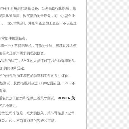
nfrère 所用到的测量设备。当测高仪报废以后，最
局限迅速暴露。购买新的测量设备，对中小型企业
ère，一家小型切削、冲压和钣金加工企业，不仅迅速
置的零部件检测任务。
议，选择一台关节臂测量机，可作为快速、可移动和方便
但是满足客户需求的理想投资。
机
品质的认可，SMG 的人员还对可以自动选择测头
更加的简便和迅速。
置，从最初的样件到加工程序的验证和工件的尺寸评价。
板测试，从而拓展到超过60 种检测范围。SMG 不
选择。
重复的加工能力和提供三维尺寸测试。
ROMER 关
容易地满足。
小型公司来说是一笔大的投入，关节臂拓展了公司
onfrère 不断赢取新的客户和市场。