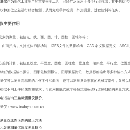
量仪
作为现代工业生产的重要检测工具，已经广泛应用于各个行业领域，其中包括汽
状和形位公差进行精密检测，从而完成零件检测、外形测量、过程控制等任务。
仪
主要作用
何元素的测量，包括点、线、面、圆、球、圆柱、圆锥等等；
、曲面扫描，支持点位扫描功能，IGES文件的数据输出，CAD 名义数据定义、ASC
位公差的计算，包括直线度、平面度、圆度、圆柱度、垂直度、倾斜度、平行度、
传统的数据输出报告、图形化检测报告、图形数据附注、数据标签输出等多种输出方
测量仪可以测量高精度的几何零件和曲面，也可以测量复杂形状的机械零部件，又可以
根据不同工件的属性和要求，可选用接触式或非接触式测头进行连续扫描的测量方式
电话咨询
三坐标测量仪报价
。
量仪：
www.brainyht.com.cn
测量仪线性误差的修正方法
元影像测量仪角度测量技巧