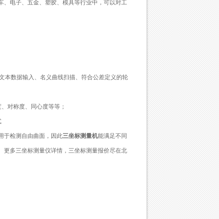
车、电子、五金、塑胶、模具等行业中，可以对工
II 文本数据输入、名义曲线扫描、符合公差定义的轮
位置度、对称度、同心度等等；
式
用于检测自由曲面，因此
三坐标测量机
能满足不同
。更多三坐标测量仪详情，三坐标测量报价尽在北