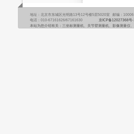
地址：北京市东城区光明路13号12号楼5层5020室 邮编：10006
电话：010-67161626/67161630
京ICP备12027368号-
本站为您介绍有关：三坐标测量机、关节臂测量机、影像测量仪、