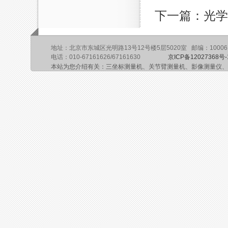
下一篇：光学
地址：北京市东城区光明路13号12号楼5层5020室 邮编：10006
电话：010-67161626/67161630
京ICP备12027368号-
本站为您介绍有关：三坐标测量机、关节臂测量机、影像测量仪、