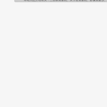
本站为您介绍有关：三坐标测量机、关节臂测量机、影像测量仪、