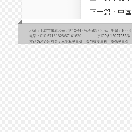
下一篇：中国
地址：北京市东城区光明路13号12号楼5层5020室 邮编：10006
电话：010-67161626/67161630
京ICP备12027368号-
本站为您介绍有关：三坐标测量机、关节臂测量机、影像测量仪、