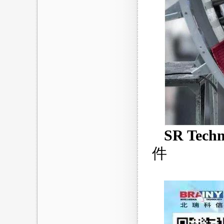
SR Techn
件