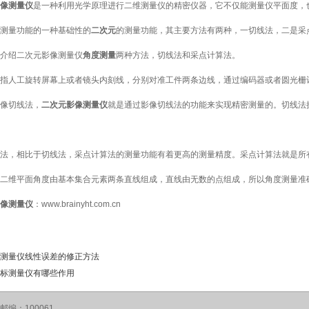
像测量仪
是一种利用光学原理进行二维测量仪的精密仪器，它不仅能测量仪平面度，
测量功能的一种基础性的
二次元
的测量功能，其主要方法有两种，一切线法，二是采
介绍二次元影像测量仪
角度测量
两种方法，切线法和采点计算法。
指人工旋转屏幕上或者镜头内刻线，分别对准工件两条边线，通过编码器或者圆光栅
像切线法，
二次元影像测量仪
就是通过影像切线法的功能来实现精密测量的。切线法
法，相比于切线法，采点计算法的测量功能有着更高的测量精度。采点计算法就是所
二维平面角度由基本集合元素两条直线组成，直线由无数的点组成，所以角度测量准
像测量仪
：
www.brainyht.com.cn
测量仪线性误差的修正方法
标测量仪有哪些作用
编：100061