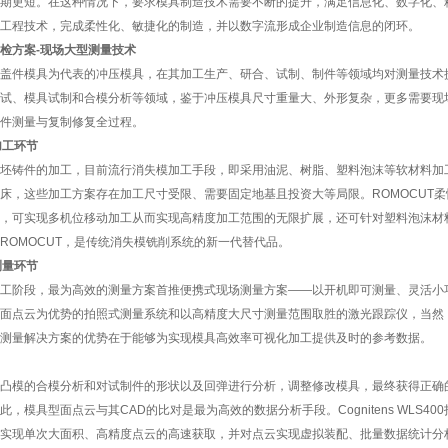
期更短。在这种情况下，要求模具制造技术需要不断的提升，满足信息化、数字化、
工程技术，完成柔性化、敏捷化的制造，并以数字流形成企业制造信息的闭环。
检方案-现场大型测量技术
盖件模具为代表的冲压模具，在其加工生产、研合、试制、制件等领域均对测量技术
试、模具试制和合模分析等领域，鉴于冲压模具尺寸重量大、外形复杂，更多需要现
件测量与复制修复全过程。
加工环节
坯铸件的加工，目前流行消失模加工手段，即采用油泥、树脂、塑料泡沫等软材料加
床，这些加工方案存在加工尺寸受限、需要固定地基且投资大等局限。ROMOCUT
，可实现多机位移动加工从而实现高精度加工范围的无限扩展，还可针对塑料泡沫材
ROMOCUT，是传统消失模铣削系统的新一代替代品。
测量环节
工阶段，最为高效的测量方案首推便携式现场测量方案——以开机即可测量、灵活小
面点云为优势的拍照式测量系统和以高精度大尺寸测量范围取胜的激光跟踪仪，当然
测量解决方案的优势在于能够为实现模具高效率可视化加工提供及时的参考数据。
凸模的合模分析和对试制件的形状以及回弹进行分析，调整修改模具，最终获得正确
此，模具型面点云与其CAD的比对是最为高效的数据分析手段。Cognitens WLS
实现单次大面积、高精度点云的高速获取，并对点云实现虚拟装配、批量数据统计分析等数据处