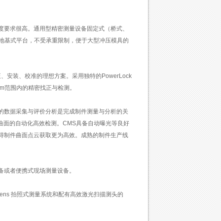
度要求很高。通用型精密测量设备固定式（桥式、
和地基式平台，不受承重限制，便于大型冲压模具的
安装、校准的理想方案。采用独特的PowerLock
0m范围内的精密找正与检测。
的数据采集与评价分析是完成制件测量与分析的关
曲面的自动化高效检测。CMS具备自动曝光等良好
得制件曲面点云获取更为高效。成熟的制件生产线
备或者便携式现场测量设备。
ens 拍照式测量系统和配有高效激光扫描测头的