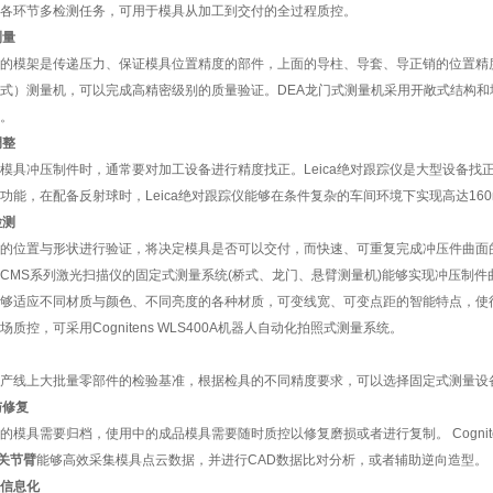
各环节多检测任务，可用于模具从加工到交付的全过程质控。
测量
的模架是传递压力、保证模具位置精度的部件，上面的导柱、导套、导正销的位置精
式）测量机，可以完成高精密级别的质量验证。DEA龙门式测量机采用开敞式结构
。
调整
模具冲压制件时，通常要对加工设备进行精度找正。Leica绝对跟踪仪是大型设备找正、
功能，在配备反射球时，Leica绝对跟踪仪能够在条件复杂的车间环境下实现高达16
检测
的位置与形状进行验证，将决定模具是否可以交付，而快速、可重复完成冲压件曲面
CMS系列激光扫描仪的固定式测量系统(桥式、龙门、悬臂测量机)能够实现冲压制件
够适应不同材质与颜色、不同亮度的各种材质，可变线宽、可变点距的智能特点，使
质控，可采用Cognitens WLS400A机器人自动化拍照式测量系统。
产线上大批量零部件的检验基准，根据检具的不同精度要求，可以选择固定式测量设
与修复
的模具需要归档，使用中的成品模具需要随时质控以修复磨损或者进行复制。 Cognit
关节臂
能够高效采集模具点云数据，并进行CAD数据比对分析，或者辅助逆向造型。
信息化