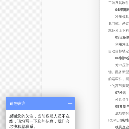
工装及其制件
04精密
冲压模具
龙门式、悬臂
就位和上下料
05设备
利用冲压
自动目标锁定
06制件
对冲压件
键。配备新型
的适应性，能
上的高节奏现场
07检具
检具是生
请您留言
08复制
成功交付
感谢您的关注，当前客服人员不在
ROMER
绝对
线，请填写一下您的信息，我们会
尽快和您联系。
模具企业