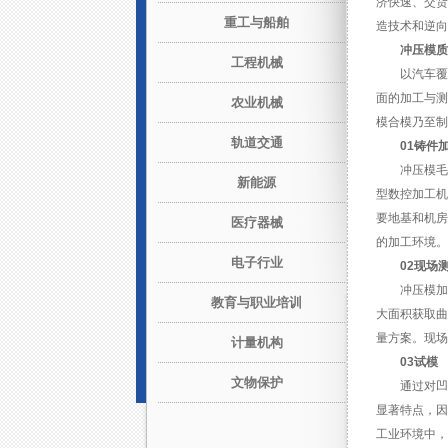
济快速、交货
重工与船舶
造技术和逆向
冲压模质
工程机械
以汽车覆
面的加工与测
农业机械
模合模乃至制
轨道交通
01铸件
冲压模毛
新能源
型数控加工机
要地基和机房
医疗器械
的加工环境。
电子行业
02现场
冲压模加
教育与职业培训
大面积获取曲
量方案。现场
计量机构
03试模
文物保护
通过对凹
显著特点，因
工业环境中，