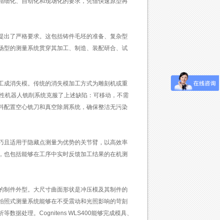
精细化、自动化和现场化的要求，凭借快速原型再
提出了严格要求。这包括铸件毛坯的准备、复杂型
场型的测量系统贯穿其加工、制造、装配研合、试
工成消失模。传统的消失模加工方式为雕刻机或重
柔性机器人铣削系统克服了上述缺陷：可移动，不需
料配置空心铣刀和真空除屑系统，确保整洁无污染
巧且适用于隐藏点测量为优势的关节臂，以高效率
，也包括能够在工序中实时反馈加工结果的在机测
的制件外型。大尺寸曲面形状是冲压模及其制件的
400拍照式测量系统能够在不受震动和光照影响的苛刻
理。Cognitens WLS400能够完成模具、