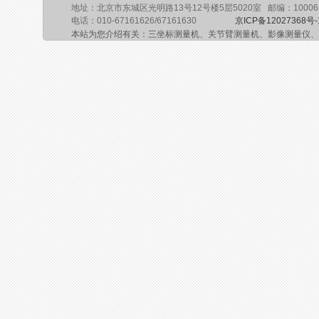
地址：北京市东城区光明路13号12号楼5层5020室 邮编：10006
电话：010-67161626/67161630
京ICP备12027368号-
本站为您介绍有关：三坐标测量机、关节臂测量机、影像测量仪、