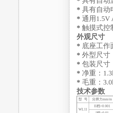
*
具有自动
*
具有自动
*
通用1.5
*
触摸式控
外观尺寸
*
底座工作面尺
*
外型尺寸： 1
*
包装尺寸： 3
*
净重：1.3
*
毛重：3.0
技术参数
型 号
分辨力mm/m
II档=0.001
WL11
I档=0.01