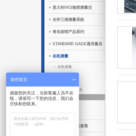
意大利VICI轴类测量仪
光学三维测量系统
青岛前哨产品系列
STANDARD GAGE通用量具
在机测量
在机测量
数据传输
请您留言
红外触发测头
无线电触发测头
感谢您的关注，当前客服人员不在
对刀仪
线，请填写一下您的信息，我们会
尽快和您联系。
在机测量软件
售后增值服务
三坐标柔性夹具套装