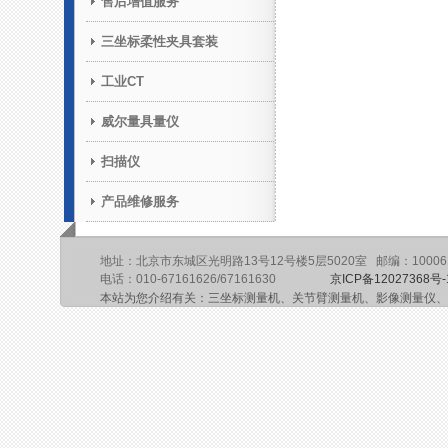
售后增值服务
三坐标柔性夹具套装
工业CT
威尔量具量仪
扫描仪
产品维修服务
地址：北京市东城区光明路13号12号楼5层5020室 邮编：10006
电话：010-67161626/67161630
京ICP备12027368号-
本站为您介绍有关：三坐标测量机、关节臂测量机、影像测量仪、