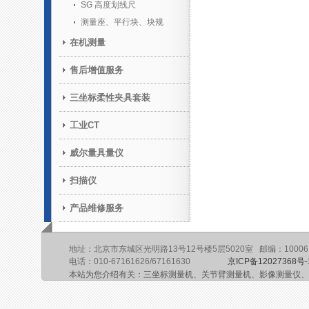
SG 高度划线尺
测量座、平行块、块规
在机测量
售后增值服务
三坐标柔性夹具套装
工业CT
威尔量具量仪
扫描仪
产品维修服务
地址：北京市东城区光明路13号12号楼5层5020室 邮编：10006
电话：010-67161626/67161630
京ICP备12027368号-
本站为您介绍有关：三坐标测量机、关节臂测量机、影像测量仪、