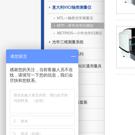
意大利VICI轴类测量仪
MTL—轴类光学测量仪
MTP—零件光学闪测仪
METRIOS—小件光学闪测仪
光学三维测量系统
青岛前哨产品系列
请您留言
STANDARD GAGE通用量具
感谢您的关注，当前客服人员不在
线，请填写一下您的信息，我们会
在机测量
尽快和您联系。
售后增值服务
三坐标柔性夹具套装
工业CT
威尔量具量仪