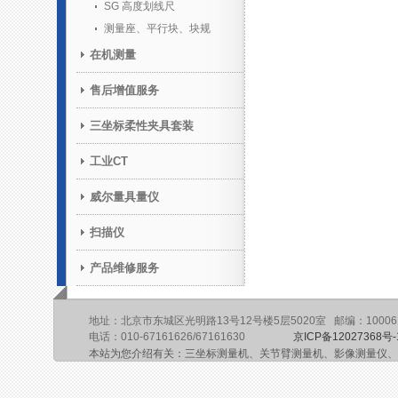
SG 高度划线尺
测量座、平行块、块规
在机测量
售后增值服务
三坐标柔性夹具套装
工业CT
威尔量具量仪
扫描仪
产品维修服务
地址：北京市东城区光明路13号12号楼5层5020室 邮编：10006
电话：010-67161626/67161630
京ICP备12027368号-
本站为您介绍有关：三坐标测量机、关节臂测量机、影像测量仪、