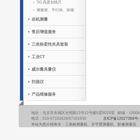
SG 高度划线尺
测量座、平行块、块规
在机测量
售后增值服务
三坐标柔性夹具套装
工业CT
威尔量具量仪
扫描仪
产品维修服务
地址：北京市东城区光明路13号12号楼5层5020室 邮编：10006
电话：010-67161626/67161630
京ICP备12027368号-
本站为您介绍有关：三坐标测量机、关节臂测量机、影像测量仪、