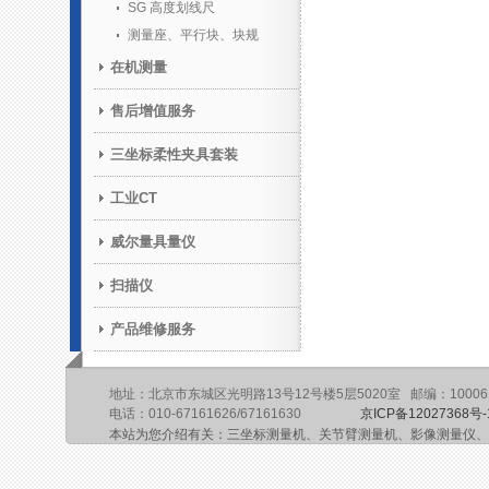
SG 高度划线尺
测量座、平行块、块规
在机测量
售后增值服务
三坐标柔性夹具套装
工业CT
威尔量具量仪
扫描仪
产品维修服务
地址：北京市东城区光明路13号12号楼5层5020室 邮编：10006
电话：010-67161626/67161630
京ICP备12027368号-
本站为您介绍有关：三坐标测量机、关节臂测量机、影像测量仪、