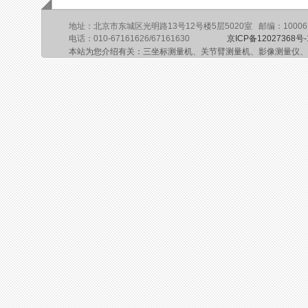
地址：北京市东城区光明路13号12号楼5层5020室 邮编：10006
电话：010-67161626/67161630
京ICP备12027368号-
本站为您介绍有关：三坐标测量机、关节臂测量机、影像测量仪、