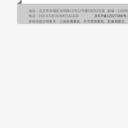
地址：北京市东城区光明路13号12号楼5层5020室 邮编：10006
电话：010-67161626/67161630
京ICP备12027368号-
本站为您介绍有关：三坐标测量机、关节臂测量机、影像测量仪、