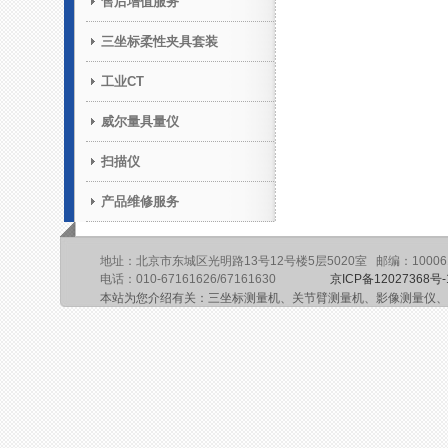
售后增值服务
三坐标柔性夹具套装
工业CT
威尔量具量仪
扫描仪
产品维修服务
地址：北京市东城区光明路13号12号楼5层5020室 邮编：10006
电话：010-67161626/67161630
京ICP备12027368号-
本站为您介绍有关：三坐标测量机、关节臂测量机、影像测量仪、