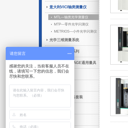
意大利VICI轴类测量仪
MTL—轴类光学测量仪
MTP—零件光学闪测仪
METRIOS—小件光学闪测仪
光学三维测量系统
青岛前哨产品系列
请您留言
STANDARD GAGE通用量具
感谢您的关注，当前客服人员不在
线，请填写一下您的信息，我们会
在机测量
尽快和您联系。
售后增值服务
三坐标柔性夹具套装
工业CT
威尔量具量仪