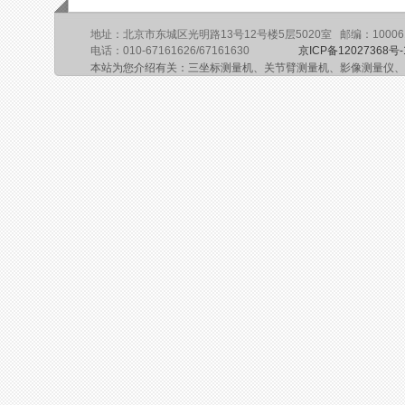
地址：北京市东城区光明路13号12号楼5层5020室 邮编：10006
电话：010-67161626/67161630
京ICP备12027368号-
本站为您介绍有关：三坐标测量机、关节臂测量机、影像测量仪、