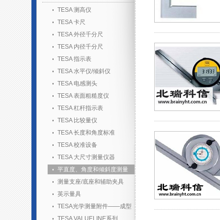
TESA 测高仪
TESA 卡尺
TESA 外径千分尺
TESA 内径千分尺
TESA 指示表
TESA 水平仪/倾斜仪
TESA 电感测头
TESA 表面粗糙度仪
TESA 杠杆指示表
TESA 比较量仪
TESA 长度和角度标准
TESA 校准设备
TESA 大尺寸测量仪器
平直度、角度和倾斜度测量
测量支座/底座和辅助夹具
英示量具
TESA光学测量附件——成型
胶套装
TESA VALUELINE系列