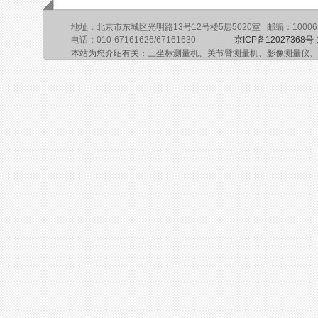
地址：北京市东城区光明路13号12号楼5层5020室 邮编：10006
电话：010-67161626/67161630
京ICP备12027368号-
本站为您介绍有关：三坐标测量机、关节臂测量机、影像测量仪、