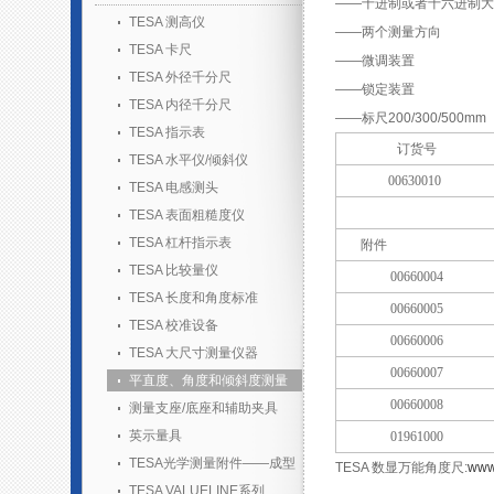
——十进制或者十六进制大
TESA 测高仪
——两个测量方向
TESA 卡尺
——微调装置
TESA 外径千分尺
——锁定装置
TESA 内径千分尺
——标尺200/300/500mm
TESA 指示表
订货号
TESA 水平仪/倾斜仪
0
0630010
TESA 电感测头
TESA 表面粗糙度仪
TESA 杠杆指示表
附件
TESA 比较量仪
00660004
TESA 长度和角度标准
00660005
TESA 校准设备
00660006
TESA 大尺寸测量仪器
00660007
平直度、角度和倾斜度测量
00660008
测量支座/底座和辅助夹具
英示量具
01961000
TESA光学测量附件——成型
TESA 数显万能角度尺:
www
胶套装
TESA VALUELINE系列