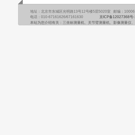
地址：北京市东城区光明路13号12号楼5层5020室 邮编：10006
电话：010-67161626/67161630
京ICP备12027368号-
本站为您介绍有关：三坐标测量机、关节臂测量机、影像测量仪、