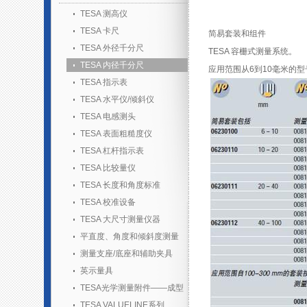
TESA 测高仪
TESA 卡尺
简易套装和组件
TESA 外径千分尺
TESA 容栅式测量系统。
TESA 内径千分尺
应用范围从6到10毫米的型
TESA 指示表
TESA 水平仪/倾斜仪
TESA 电感测头
TESA 表面粗糙度仪
TESA 杠杆指示表
TESA 比较量仪
TESA 长度和角度标准
TESA 校准设备
TESA 大尺寸测量仪器
平直度、角度和倾斜度测量
测量支座/底座和辅助夹具
英示量具
TESA光学测量附件——成型
胶套装
TESA VALUELINE系列