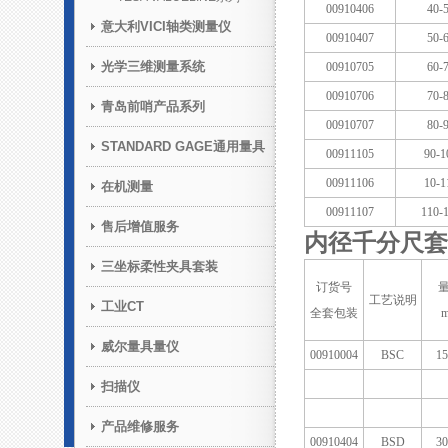
00910406
40-
意大利VICI轴类测量仪
00910407
50-
光学三维测量系统
00910705
60-
00910706
70-
青岛前哨产品系列
00910707
80-
STANDARD GAGE通用量具
00911105
90-1
00911106
10-1
在机测量
00911107
110-
售后增值服务
内径千分尺
套
三坐标柔性夹具套装
订货号
工艺说明
工业CT
全套包装
威尔量具量仪
00910004
BSC
15
扫描仪
产品维修服务
00910404
BSD
30