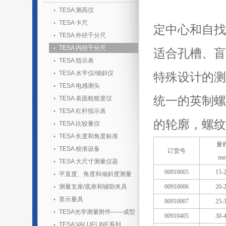
TESA 测高仪
TESA 卡尺
定中心和自找
TESA 外径千分尺
TESA 内径千分尺
适合孔槽、盲
TESA 指示表
TESA 水平仪/倾斜仪
特殊设计的测杆。
TESA 电感测头
统一的英制螺
TESA 表面粗糙度仪
TESA 杠杆指示表
的轮廓，螺纹
TESA 比较量仪
TESA 长度和角度标准
量
TESA 校准设备
订货号
m
TESA 大尺寸测量仪器
00910005
15-
平直度、角度和倾斜度测量
测量支座/底座和辅助夹具
00910006
20-
英示量具
00910007
25-
TESA光学测量附件——成型
00910405
30-
胶套装
TESA VALUELINE系列