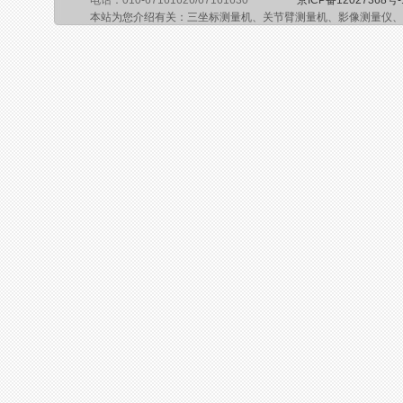
电话：010-67161626/67161630
京ICP备12027368号-
本站为您介绍有关：三坐标测量机、关节臂测量机、影像测量仪、