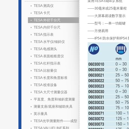
采用TESA capa μ 系统
TESA 测高仪
——30毫米或25毫米量程
TESA 卡尺
——大屏幕易读数字显示
TESA 外径千分尺
——型号：—单一功能键
TESA 内径千分尺
——方便易用
TESA 指示表
——IP54 防水保护和IP54
TESA 水平仪/倾斜仪
TESA 电感测头
TESA 表面粗糙度仪
TESA 杠杆指示表
TESA 比较量仪
TESA 长度和角度标准
TESA 校准设备
TESA 大尺寸测量仪器
平直度、角度和倾斜度测量
测量支座/底座和辅助夹具
英示量具
TESA光学测量附件——成型
胶套装
TESA VALUELINE系列