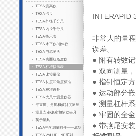
TESA 测高仪
TESA 卡尺
INTERAPID 
TESA 外径千分尺
TESA 内径千分尺
TESA 指示表
非常大的量程
TESA 水平仪/倾斜仪
误差。
TESA 电感测头
● 附有转数
TESA 表面粗糙度仪
TESA 杠杆指示表
● 双向测量
TESA 比较量仪
● 指针恒定
TESA 长度和角度标准
TESA 校准设备
● 运动部分
TESA 大尺寸测量仪器
● 测量杠杆
平直度、角度和倾斜度测量
测量支座/底座和辅助夹具
● 牢固的全
英示量具
● 带燕尾安
TESA光学测量附件——成型
胶套装
TESA VALUELINE系列