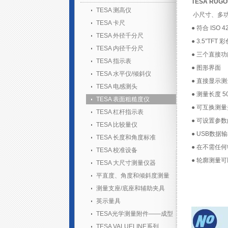
TESA RUG
TESA 测高仪
小尺寸、多
TESA 卡尺
● 符合 ISO 
TESA 外径千分尺
● 3.5”TF
TESA 内径千分尺
● 三个直接
TESA 指示表
● 图形界面
TESA 水平仪/倾斜仪
● 直接显示
TESA 电感测头
● 测量长度 50
TESA 表面粗糙度仪
● 可互换测
TESA 杠杆指示表
● 可设置参
TESA 比较量仪
● USB数
TESA 长度和角度标准
● 在不需任
TESA 校准设备
● 轮廓测量
TESA 大尺寸测量仪器
平直度、角度和倾斜度测量
测量支座/底座和辅助夹具
英示量具
TESA光学测量附件——成型
胶套装
TESA VALUELINE系列