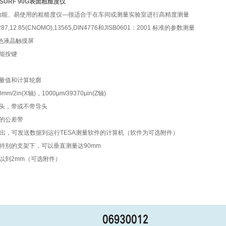
OSURF 90G表面粗糙度仪
功能、易使用的粗糙度仪—很适合于在车间或测量实验室进行高精度测量
4287,12 85(CNOMO),13565,DIN4776和JISB0601：2001 标准的参数测量
T 彩色液晶触摸屏
功能按键
测量值和计算轮廓
mm/2in(X轴)，1000μm/39370μin(Z轴)
量头，带或不带导头
数的公差带
据输出，可发送数据到运行TESA测量软件的计算机（软件为可选附件）
何特别的支架下，可以垂直测量达90mm
可以到2mm（可选附件）