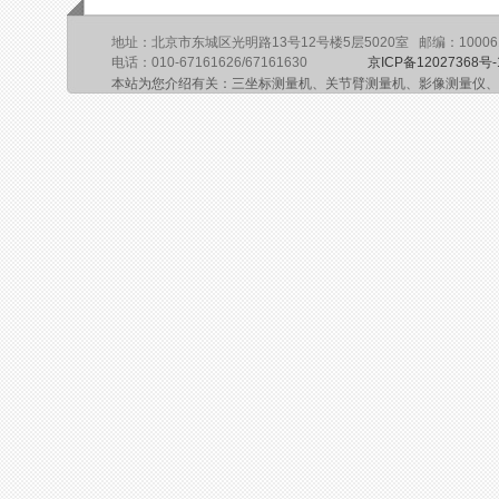
地址：北京市东城区光明路13号12号楼5层5020室 邮编：10006
电话：010-67161626/67161630
京ICP备12027368号-
本站为您介绍有关：三坐标测量机、关节臂测量机、影像测量仪、