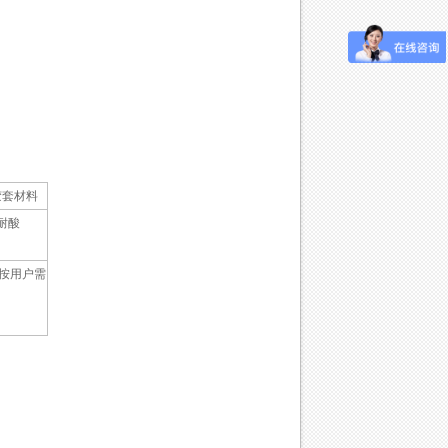
。
胶套材料
耐酸
可按用户需