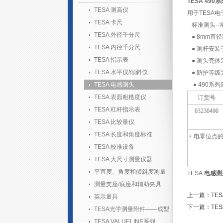
TESA 49
TESA 测高仪
用于TESA
TESA 卡尺
标准测头--
TESA 外径千分尺
● 8mm直
TESA 内径千分尺
● 测杆安装
TESA 指示表
● 测头壳体
TESA 水平仪/倾斜仪
● 防护等级为I
TESA 电感测头
● 490系
TESA 表面粗糙度仪
订货号
TESA 杠杆指示表
03230490
TESA 比较量仪
TESA 长度和角度标准
电零位点的
＊
TESA 校准设备
TESA 大尺寸测量仪器
平直度、角度和倾斜度测量
TESA
电感测
测量支座/底座和辅助夹具
上一篇：TES
英示量具
下一篇：TES
TESA光学测量附件——成型
胶套装
TESA VALUELINE系列