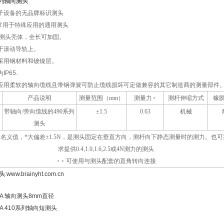
0系列轴向测头
电子设备的无品牌标识测头
常用于特殊应用的通用测头
径测头壳体，全长可加固。
于滚动导轨上。
采用钢材料和镀镍层。
P65.
列应用柔软的轴向缆线且带钢弹簧可防止缆线损坏可定做兼容的其它制造商的测量部件
产品说明
测量范围（
mm
）
测量力
测杆伸缩方式
橡
＊
带轴向/旁向缆线的490系列
±1.5
0.63
机械
测头
名义值，*大偏差
±1.5N，是测头固定在垂直方向，测杆向下静态测量时的测力。也
求提供0.4,1.0,1.6,2.5或4N测力的测头
可使用与测头配套的直角转向连接
＊＊
头
:
www.brainyht.com.cn
A 轴向测头8mm直径
A 410系列轴向短测头