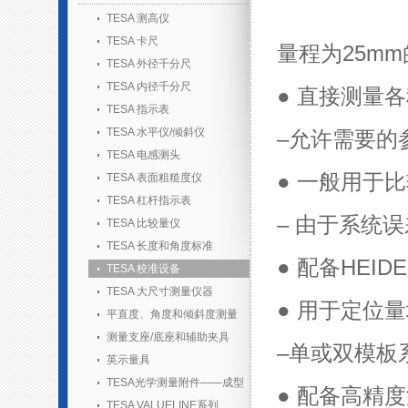
TESA 测高仪
TESA 卡尺
量程为25m
TESA 外径千分尺
TESA 内径千分尺
●
直接测量各种
TESA 指示表
TESA 水平仪/倾斜仪
–允许需要的
TESA 电感测头
●
一般用于比
TESA 表面粗糙度仪
TESA 杠杆指示表
– 由于系统
TESA 比较量仪
TESA 长度和角度标准
●
配备HEID
TESA 校准设备
TESA 大尺寸测量仪器
●
用于定位量
平直度、角度和倾斜度测量
测量支座/底座和辅助夹具
–单或双模板
英示量具
TESA光学测量附件——成型
●
配备高精度
胶套装
TESA VALUELINE系列