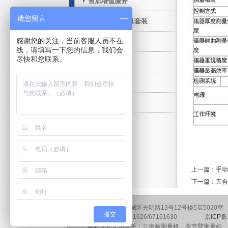
售后增值服务
请您留言
三坐标柔性夹具套装
感谢您的关注，当前客服人员不在
工业CT
线，请填写一下您的信息，我们会
尽快和您联系。
威尔量具量仪
扫描仪
产品维修服务
上一篇：手动系
下一篇：五合
地址：北京市东城区光明路13号12号楼5层5020室 邮
提交
电话：010-67161626/67161630
京ICP备
本站为您介绍有关：三坐标测量机、关节臂测量机、