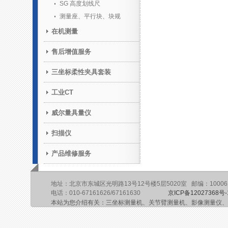
SG 高度划线尺
测量座、平行块、块规
在机测量
售后增值服务
三坐标柔性夹具套装
工业CT
威尔量具量仪
扫描仪
产品维修服务
地址：北京市东城区光明路13号12号楼5层5020室 邮编：10006
电话：010-67161626/67161630
京ICP备12027368号-
本站为您介绍有关：三坐标测量机、关节臂测量机、影像测量仪、