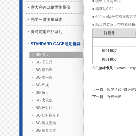
■ 碳钢主尺与尺框
意大利VICI轴类测量仪
■ 精度达0.04mm
■ 600mm型号带有微调装
光学三维测量系统
■ 精致包装盒，带有检验报
青岛前哨产品系列
订货号
STANDARD GAGE通用量具
00514027
SG 卡尺
00514057
SG 千分尺
SG
游标卡尺
：
www.brainy
SG 指示表
SG 水平仪
SG 环规
上一篇：数显卡尺--碳纤维
SG 角尺
下一篇：划线卡尺
SG 比较仪
SG 校对柱
SG 杠杆指示表
SG 量块套装
SG 量具套装