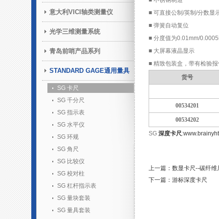
■ 不锈钢制造
意大利VICI轴类测量仪
■ 可直接公制/英制/分数显
■ 弹簧自动复位
光学三维测量系统
■ 分度值为0.01mm/0.00
青岛前哨产品系列
■ 大屏幕液晶显示
■ 精致包装盒，带有检验报
STANDARD GAGE通用量具
货号
SG 卡尺
SG 千分尺
00534201
SG 指示表
00534202
SG 水平仪
SG
深度卡尺
:
www.brainyht
SG 环规
SG 角尺
SG 比较仪
上一篇：数显卡尺--碳纤维
SG 校对柱
下一篇：游标深度卡尺
SG 杠杆指示表
SG 量块套装
SG 量具套装