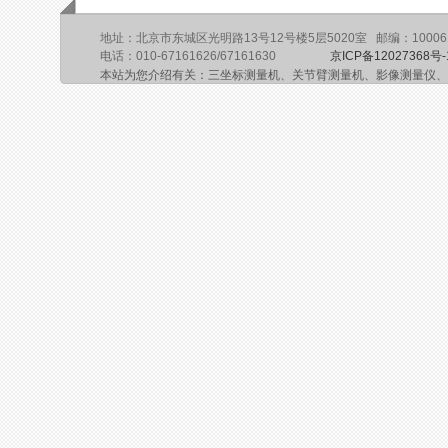
地址：北京市东城区光明路13号12号楼5层5020室 邮编：10006
电话：010-67161626/67161630
京ICP备12027368号-
本站为您介绍有关：三坐标测量机、关节臂测量机、影像测量仪、