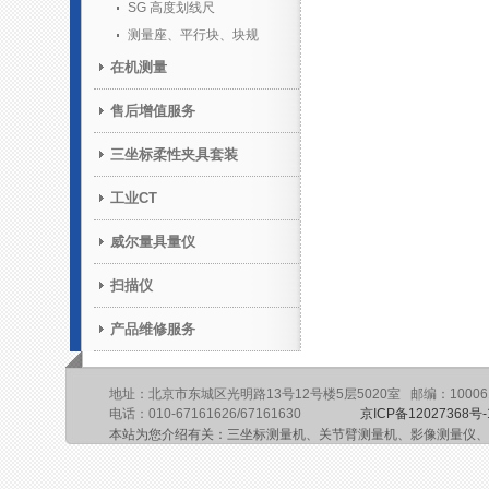
SG 高度划线尺
测量座、平行块、块规
在机测量
售后增值服务
三坐标柔性夹具套装
工业CT
威尔量具量仪
扫描仪
产品维修服务
地址：北京市东城区光明路13号12号楼5层5020室 邮编：10006
电话：010-67161626/67161630
京ICP备12027368号-
本站为您介绍有关：三坐标测量机、关节臂测量机、影像测量仪、