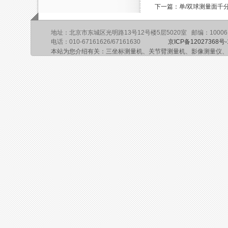
下一篇：单/双球测量面千
地址：北京市东城区光明路13号12号楼5层5020室 邮编：10006
电话：010-67161626/67161630
京ICP备12027368号-
本站为您介绍有关：三坐标测量机、关节臂测量机、影像测量仪、