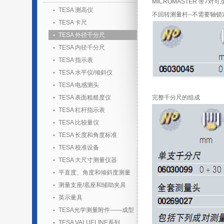
MICROMASTER 带7
TESA 测高仪
不回转测量杆--不需要轴锁
TESA 卡尺
TESA 外径千分尺
TESA 内径千分尺
TESA 指示表
TESA 水平仪/倾斜仪
TESA 电感测头
TESA 表面粗糙度仪
完整千分尺的组成
TESA 杠杆指示表
TESA 比较量仪
TESA 长度和角度标准
TESA 校准设备
TESA 大尺寸测量仪器
平直度、角度和倾斜度测量
测量支座/底座和辅助夹具
英示量具
TESA光学测量附件——成型
胶套装
TESA VALUELINE系列