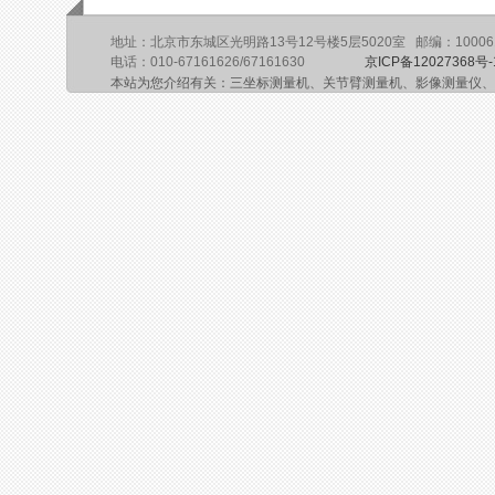
地址：北京市东城区光明路13号12号楼5层5020室 邮编：10006
电话：010-67161626/67161630
京ICP备12027368号-
本站为您介绍有关：三坐标测量机、关节臂测量机、影像测量仪、