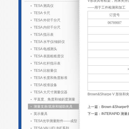
V形块具有框架，用来夹持直
TESA 测高仪
——用于工件检测和加工
TESA 卡尺
订货号
TESA 外径千分尺
06769007
TESA 内径千分尺
TESA 指示表
TESA 水平仪/倾斜仪
TESA 电感测头
TESA 表面粗糙度仪
TESA 杠杆指示表
TESA 比较量仪
TESA 长度和角度标准
TESA 校准设备
TESA 大尺寸测量仪器
Brown&Sharpe V 形块
平直度、角度和倾斜度测量
测量支座/底座和辅助夹具
上一篇：Brown &Sharp
英示量具
下一篇：INTERAPID 测
TESA光学测量附件——成型
胶套装
TESA VALUELINE系列